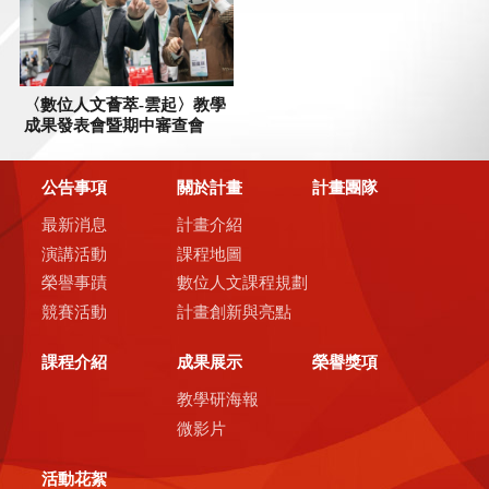
公告事項
關於計畫
計畫團隊
最新消息
計畫介紹
演講活動
課程地圖
榮譽事蹟
數位人文課程規劃
競賽活動
計畫創新與亮點
課程介紹
成果展示
榮譽獎項
教學研海報
微影片
活動花絮